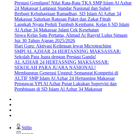
Prestasi Gemilang! Nilai Rata-Rata TKA SMP Islam Al Azhar
24 Makassar Lampaui Standar Nasional dan Sulsel
Berbagi Kebahagiaan Ramadhan, SD Islam Al Azhar 34
Makassar Salurkan Ratusan Paket dan Zakat Fitrah
Langkah Nyata Peduli Tumbuh Kembang, Kelas 6 SD Islam
Al Azhar 34 Makassar Jalani Cek Kesehatan
Siswa Kelas Satu Pertama, Ahmad Ar Rasyid Lulus Simaan
Juz 30 Tahun Ajaran 2025/2026
Hari Guru: Aktivasi Keilmuan lewat Microteaching
SMPI AL AZHAR 24 HERTASNING MAKSASSAR:
Sekolah Para Juara dengan Prestasi Ganda!
AL AZHAR 24 HERTASNING MAKSASSAR:
SEKOLAH PARA JUARA NASIONAL!
Membangun Generasi Unggul: Semangat Kompetisi di
ALTIF SMP Islam Al Azhar 24 Hertasning Makassar
Pengawas YPI Al Azhar Pusat Lakukan Supervisi dan
Pembinaan di SD Islam Al Azhar 34 Makassar
Stifin