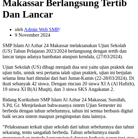
Makassar Berlangsung Tertib
Dan Lancar
oleh
Admin Web SMP
9 November 2024
SMP Islam Al Azhar 24 Makassar melaksanakan Ujian Sekolah
(US) Tahun Pelajaran 2023/2024 berlangsung dengan tertib dan
lancar tanpa adanya hambatan ataupun kendala, (27/03/2024).
Ujian Sekolah (US) dibagi menjadi dua sesi yaitu ujian praktek dan
ujian tulis, untuk sesi pertama ialah ujian praktek, ujian ini berjalan
selama lima hari dimulai dari hari Jumat-Kamis (22-28/03/2024). Di
ikuti sebanyak 42 siswa. Dengan rincian 20 siswa XI A (Al Hafizh),
19 siswa XI B(Al Muqit), dan 3 siswa SKS Angakatan 2.
Bidang Kurikulum SMP Islam Al Azhar 24 Makassar, Surullah,
S.Pd, Gr. Menjelaskan bahwasanya sistem Ujian Semester ini
berbeda dengan tahun sebelumnya, tahun ini semua berbasis digital
baik secara sistem maupun pengimputan data lainnya.
“Pelaksanaan terkait ujian sekolah dari tahun sebelumnya dan tahun
sekarang, tentu sangatlah berbeda. Tahun sebelumnya masih
menggunakan metode konvensional dengan berbasis paper text atau