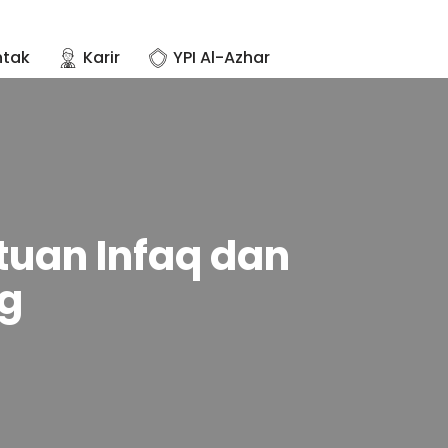
ntak
Karir
YPI Al-Azhar
tuan Infaq dan
ng