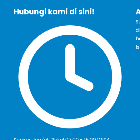
Hubungi kami di sini!
A
S
d
b
I
Senin - Jum'at, Pukul 07:00 - 15:00 WITA